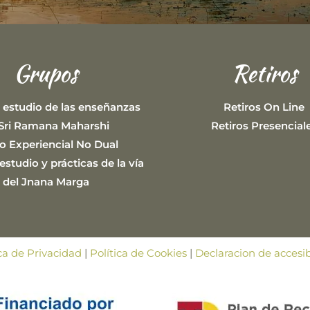
Grupos
Retiros
 estudio de las enseñanzas
Retiros On Line
Sri Ramana Maharshi
Retiros Presencial
o Experiencial No Dual
studio y prácticas de la vía
del Jnana Marga
ica de Privacidad
|
Política de Cookies
|
Declaracion de accesib