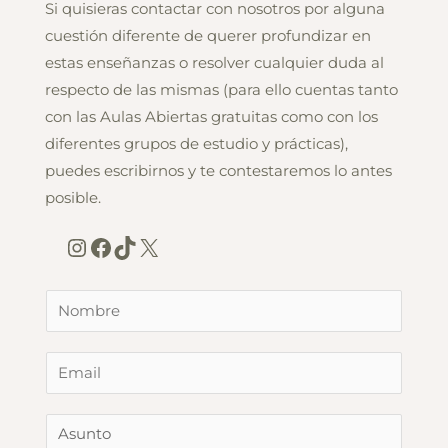
Si quisieras contactar con nosotros por alguna
cuestión diferente de querer profundizar en
estas enseñanzas o resolver cualquier duda al
respecto de las mismas (para ello cuentas tanto
con las Aulas Abiertas gratuitas como con los
diferentes grupos de estudio y prácticas),
puedes escribirnos y te contestaremos lo antes
posible.
Instagram
Facebook
TikTok
X
N
o
m
E
b
m
r
a
A
e
i