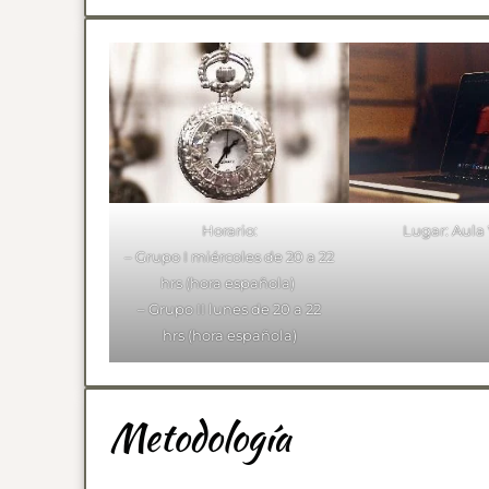
Horario:
Lugar: Aula 
– Grupo I miércoles de 20 a 22
hrs (hora española)
– Grupo II lunes de 20 a 22
hrs (hora española)
Metodología