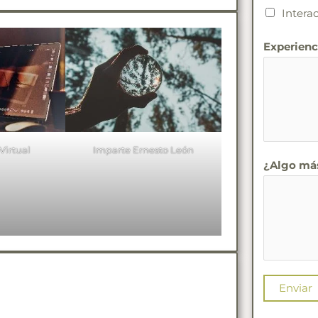
Intera
Experienc
Imparte Ernesto León
Virtual
¿Algo más
Enviar