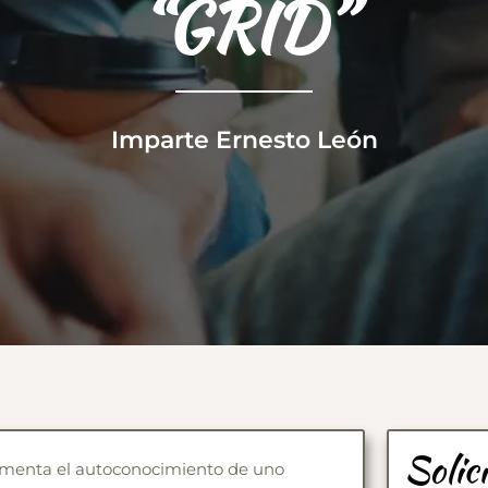
“GRID”
Imparte Ernesto León
Solic
crementa el autoconocimiento de uno