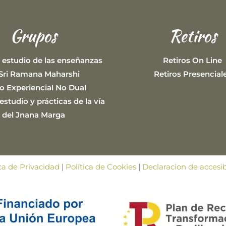
Grupos
Retiros
 estudio de las enseñanzas
Retiros On Line
Sri Ramana Maharshi
Retiros Presencial
o Experiencial No Dual
studio y prácticas de la vía
del Jnana Marga
ica de Privacidad
|
Política de Cookies
|
Declaracion de accesib