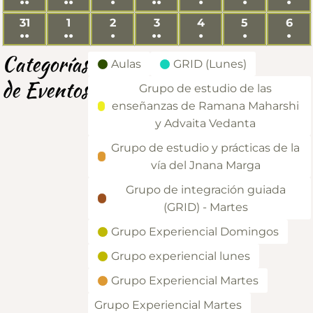
●●
events)
●●
events)
●
event)
●●
event)
●
event)
●
event)
●
eve
(3
(2
(1
(2
(1
(1
(1
31
31/08/2026
1
01/09/2026
2
02/09/2026
3
03/09/2026
4
04/09/2026
5
05/09/2026
6
06/
●●
events)
●●
events)
●
event)
●●
events)
●
event)
●
event)
●
eve
(3
(2
(1
(2
(1
(1
(1
Categorías
Aulas
GRID (Lunes)
events)
events)
event)
events)
event)
event)
eve
de Eventos
Grupo de estudio de las
enseñanzas de Ramana Maharshi
y Advaita Vedanta
Grupo de estudio y prácticas de la
vía del Jnana Marga
Grupo de integración guiada
(GRID) - Martes
Grupo Experiencial Domingos
Grupo experiencial lunes
Grupo Experiencial Martes
Grupo Experiencial Martes