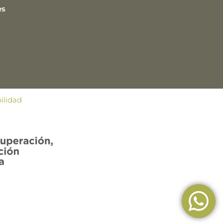
es
ilidad