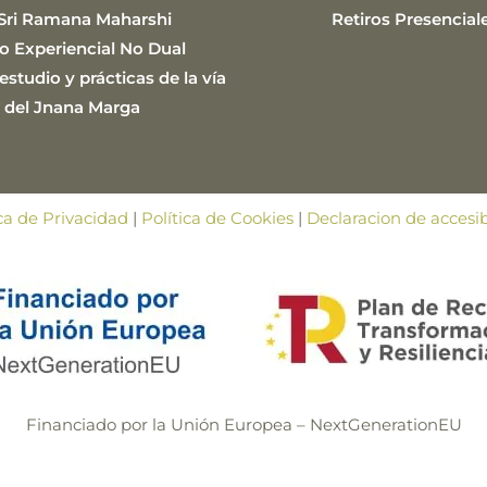
Sri Ramana Maharshi
Retiros Presencial
o Experiencial No Dual
studio y prácticas de la vía
del Jnana Marga
ica de Privacidad
|
Política de Cookies
|
Declaracion de accesib
Financiado por la Unión Europea – NextGenerationEU