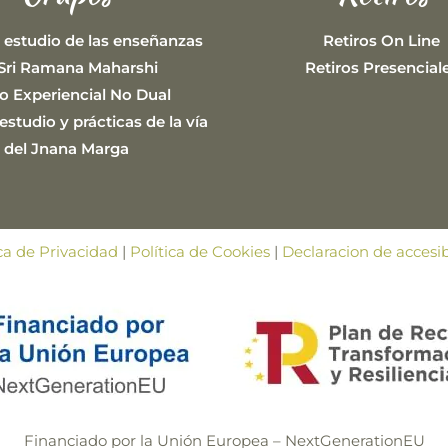
 estudio de las enseñanzas
Retiros On Line
Sri Ramana Maharshi
Retiros Presencial
o Experiencial No Dual
studio y prácticas de la vía
del Jnana Marga
ica de Privacidad
|
Política de Cookies
|
Declaracion de accesib
Financiado por la Unión Europea – NextGenerationEU