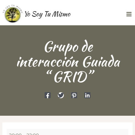
Ir
Yo Soy Tu Mismo
al
Ma
contenido
Me
Grupo de
interacción Guiada
“ GRID”
Grupo