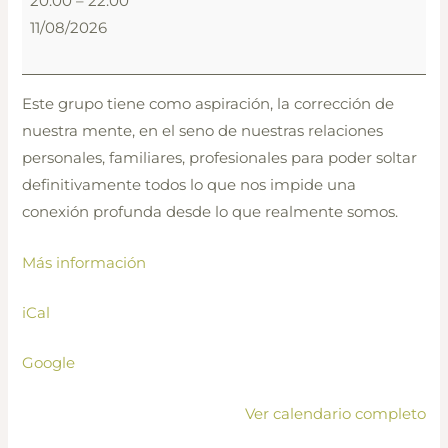
20:00
–
22:00
de
11/08/2026
interacción
Guiada
“
Este grupo tiene como aspiración, la corrección de
GRID”
nuestra mente, en el seno de nuestras relaciones
personales, familiares, profesionales para poder soltar
definitivamente todos lo que nos impide una
conexión profunda desde lo que realmente somos.
Más información
iCal
Google
Ver calendario completo