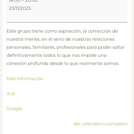
18:00
–
20:00
de
23/11/2025
interacción
Guiada
“
Este grupo tiene como aspiración, la corrección de
GRID”
nuestra mente, en el seno de nuestras relaciones
personales, familiares, profesionales para poder soltar
definitivamente todos lo que nos impide una
conexión profunda desde lo que realmente somos.
Más información
iCal
Google
Ver calendario completo