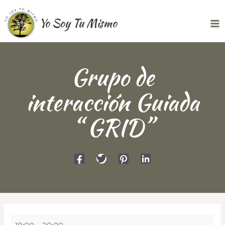
Ir
Yo Soy Tu Mismo
al
Ma
contenido
Me
Grupo de
interacción Guiada
“ GRID”
Grupo