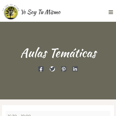
Ir
Yo Soy Tu Mismo
al
Ma
contenido
Me
Aulas Temáticas
Aulas