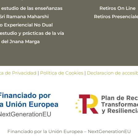
 estudio de las enseñanzas
Retiros On Line
Sri Ramana Maharshi
Retiros Presencial
o Experiencial No Dual
studio y prácticas de la vía
del Jnana Marga
ica de Privacidad
|
Política de Cookies
|
Declaracion de accesib
Financiado por la Unión Europea – NextGenerationEU