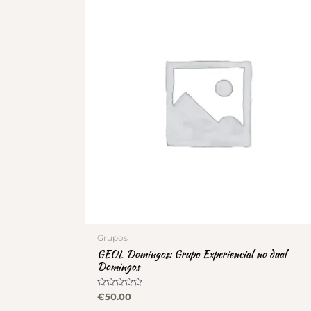
Grupos
GEOL Domingos: Grupo Experiencial no dual
Domingos
Valorado
€
50.00
con