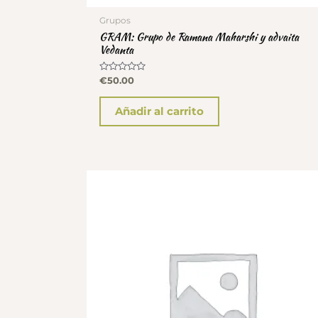
Grupos
GRAM: Grupo de Ramana Maharshi y advaita
Vedanta
Valorado
€
50.00
con
0
de
Añadir al carrito
5