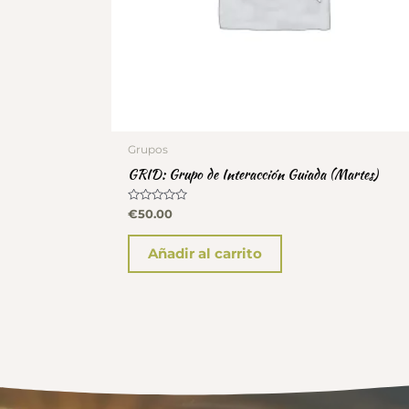
Grupos
GRID: Grupo de Interacción Guiada (Martes)
Valorado
€
50.00
con
0
de
Añadir al carrito
5