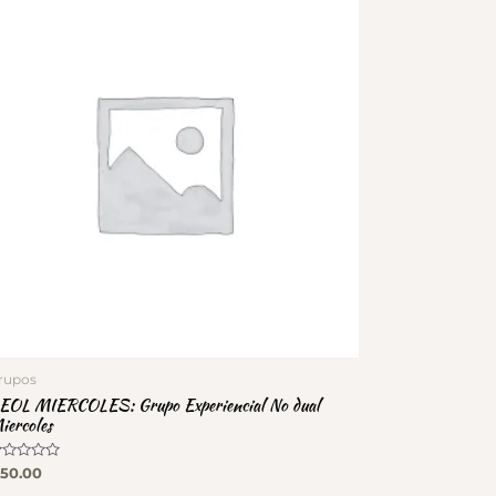
rupos
EOL MIERCOLES: Grupo Experiencial No dual
iercoles
alorado
50.00
on