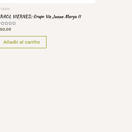
rupos
RAOL VIERNES: Grupo Vía Jnana Marga II
alorado
50.00
on
e
Añadir al carrito