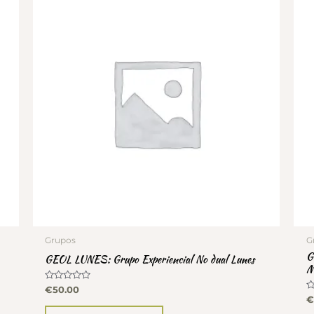
Grupos
G
G
GEOL LUNES: Grupo Experiencial No dual Lunes
M
Valorado
€
50.00
con
V
€
0
c
de