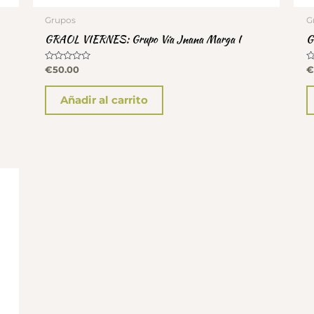
Grupos
G
GRAOL VIERNES: Grupo Vía Jnana Marga I
G
Valorado
V
€
50.00
€
con
c
0
0
de
d
Añadir al carrito
5
5