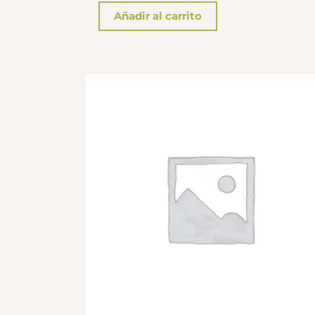
0
de
Añadir al carrito
5