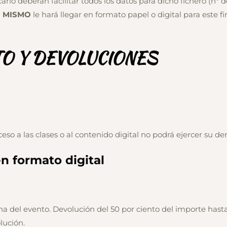
ario deberán facilitar todos los datos para dicho fichero (nº d
U MISMO
le hará llegar en formato papel o digital para este f
O Y DEVOLUCIONES
ceso a las clases o al contenido digital no podrá ejercer su de
en formato digital
a del evento. Devolución del 50 por ciento del importe hasta 3
lución.