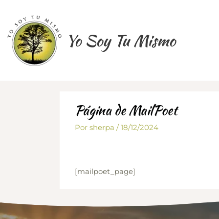
Ir
al
contenido
Yo Soy Tu Mismo
Página de MailPoet
Por
sherpa
/
18/12/2024
[mailpoet_page]